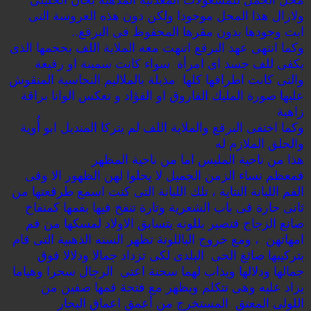
ولازال هذا المحل موجودا ولكن دون هذه العروسة التى
ابت وجودها بدون مقرها المحفوظ فى البرقع..
وكما انتهى عهد البرقع اتنهت معه الملاية اللف بحجمها الذى
يكفى للف جسد اى امرأة سواء كانت سمينة او رفيعة
والتى كانت اطرافها كلها مذيلة بالملاليم النحاسية المنقوش
عليها صورة المليك الفاروق او الفؤاد و تعكس الوانا براقة
زاهية
وكما اختفى البرقع والملاية اللف لم يتركا المنديل ابو أُوية
والحلق الملازم له
هذا من ناحية الملبس اما من ناحية المظهر
فمعظم نساء الزمن الجميل لا يحلوا لهن الظهور الا وفى
الفم اللبانة النتاية ، تلك اللبانة التى كنت اسمع طرقعتها من
ثانى حارة فى باب الشعرية وتارة تنفخ فيها بفمها كمنفاخ
صانع الزجاج فتصير بللونه يتسابق الاولاد لمسكها من فم
امهاتهن ، ومع خروج الباللونة تظهر السنه الذهبية التى قام
بتركيبها صائغ الحى البلدى لكى تزداد جمالا ودلالا فوق
جمالها ودلالها ويذاب لهما سحنة اعتى الرجال سحرا وهياما
يزاد عليه وهى تتكلم ويظهر مع فتحة فمها صفين من
اللولى المعتق المستخرج من أعمق اعماق البحار