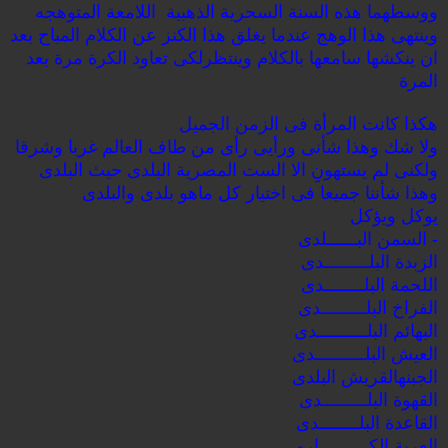
ووسطهما هذه السنة السحرية الذهبية اللامعة المتوهجه
وينتهى هذا الوهج عندما يغلق هذا الكنز عن الكلام المباح بعد
ان ينكشها سامعها بالكلام وينتظرلكى تعاود الكرة مرة بعد
المرة
هكذا كانت المرأة فى الزمن الجميل
ولا شك وهذا شأنى ورأيى رأى من طاف العالم غربا وشرقا
ولكنى لم يستهونِِ الا الست المصرية البلدى حيث البلدى
وهذا شأننا جميعا فى اختيار كل ماهو بلدى والبلدى
يوكل ويؤكل
- السمن البــــــلدى
الزبدة البلـــــــــدى
اللحمة البلــــــــدى
الفراخ البلـــــــــدى
البهائم البلــــــــــدى
العيش البلــــــــــدى
الجبنه
القريش البلدى
القهوة البلـــــــــدى
القاعدة البلــــــــدى
العربة الكــــــــــارو