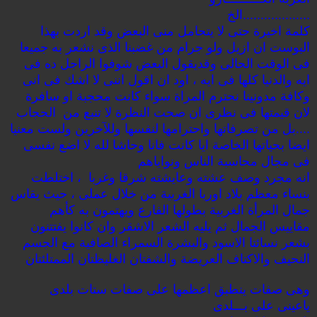
...................الخ
كلمة اخيرة حتى لا يتحامل منى البعض وقد اردت بهذا
البوست ان ازيل ولو جرام من غضبنا الذى نشعر به جميعا
فى الوقت الحالى وقديقول البعض شوفوا الراجل ده فى
ايه والدنيا كلها فى ايه ، اود ان اقول اننى لا اشك فى انى
وكافة مدونينا نحترم المراة سواء كانت محجبة او سافرة
لان قيمتها فى نظرى ان صحت النظرة لا تنبع من الحجاب
....بل من تصرفاتها واحترامها لنفسها وللآخرين ولست معنيا
ايضا بحياتها الخاصة ايا كانت فانا وحاشا لله لا اضع نفسى
فى مجال محاسبة الناس ونواياهم
انه مجرد وصف عشته وعايشته شرقا وغربا ، اختلطت
بنساء معظم بلاد اوربا الغربية من خلال عملى ، حيث يقاس
جمال المرأة الغربية بطولها الفارع ويهتمون به كأهم
مقاييس الجمال ثم يليه الشعر الاشقر وان كانوا يفتتنون
بشعر نسائتا الاسود والبشرة السمراء الصافية مع الجسم
النحيف والاكتاف العريضة والشفتان الغليظتان الممتلئتان
وهى صفات ينطبق اعظمها على صفات ستات بلدى
ياعينى على بـــلدى