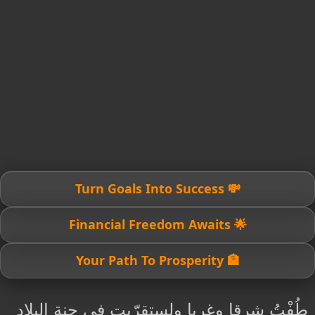
💸 Turn Goals Into Success
🌟 Financial Freedom Awaits
🏦 Your Path To Prosperity
طُفْتُ شرقا وغربا ولستقرّيت فى جنة البلاد