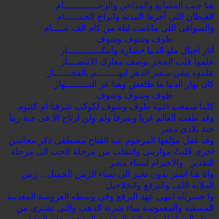
هنا جنب المصانع والمداخن والزحــــــــــــــام
الغيطان اللى آخرها المدنه وابراج الحمــــــام
والسواقى اللى مانامت ليلة من كام الف عـــــام
طوف وشوف وشوف
آثار اجيال ملو الدنيا حضارة وابتكــــــــــــــار
علموا قلب الحجر يوصف معارك الانتصــــار
علموه يبقى سفير الدهر ليهـــــــــم بالفخـــــــار
كان نهار الدنيا ما طلعش وهنا عز النــــــــــهار
طوف وشوف وشوف
كلما سمعت اغنية طوف وشوف لكوكب شرقنا ام كلثوم
وقد طفت العالم غربا وشرقا ولم ولن ارتاح الا فى جنة ربنا
جنة بلادى مصر
وقد غفل مؤلفها المرحوم عبد الفتاح مصطفى ذكر محاسن
اخرى قََلبتْ موازينى وانتقلت من مرحلة الحب الى مرحلة
التقدير والاحترام لنساء مصر
وانا هنا اشير بدون تحيز الى نساء الزمن الجميل .. زمن
الملاية اللف والبرقع والخلاخيل
وا حسرتاه انتهى عهد البرقع وفى وسطه العروسة المعدنية
المسقية والمغموسة بماء شربة الذهب والتى تشترى من
محل الجمل للمشغولات المعدنية المذهبه بخان الخليلى