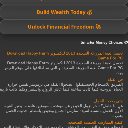
💰 Build Wealth Today
🚀 Unlock Financial Freedom
💳 Smarter Money Choices
تحميل لعبة المزرعة السعيدة 2013 للكمبيوتر Download Happy Farm
Game For PC
تحميل لعبة المزرعة السعيدة 2013 للكمبيوتر Download Happy Farm
Game For PC لعبة المزرعة السعيدة و التى تم اطلاقها على موقع الفيس
بوك ...
فن القبلة
الطريق للانسجام الجنسيقبلوا.. تصحوا! القبلة هي ترمومتر يقيس حرارة
الحياة الزوجية كلما كانت ساخنة كلما عاش الزواج واستمر وكلما كانت باردة
...
متى يحدث الحمل
هل أنا حامل؟ تأخر نزول الحيض عن موعده بأسبوعين عادة ما يعتبر التنبيه
الأول للحمل بالنسبة لسيدة تمارس الجماع وتحيض بانتظام. حدوث الحمل
يعني ...
كيفية الممارسة الجنسية الصحيحة
المطلوب تفريغ النفس من المشاغل والهموم قدر الإمكان فالاستمتاع الجيد