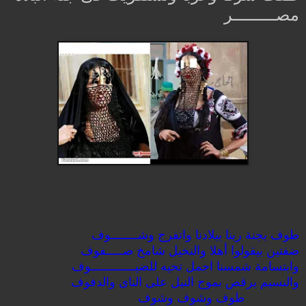
مصـــــــــر
طوف بجنة ربنا ببلادنا واتفرج وشــــــــوف
ضفتين بيقولوا أهلا والنخيل شامخ صـــــفوف
وابتسامة شمسنا اجمل تحيه للضيـــــــــــــوف
والنسيم يرقص بموج النيل على الناى والدفوف
طوف وشوف وشوف