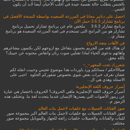
بالجنس يتطلب حالة نفسية جيدة في أغلب الأحيان أيضا لابد أن يكون
الجس...
احصل على دنانير مجانا فى المزرعه السعيده بواسطة النسخة الأفضل في
برنامج تشارلز 3.6.3 حمل الآن
برنامج تشارلز 3.6.3 ملخص عام عن برنامج تشارلز تحميل برنامج
تشارلز هو من البرامج التى تستخدم فى لعبة المزرعه السعيدة هو برنامج
ممتاز ي...
فن الآهات متعه الازواج
ان هناك فئه من الحريم يحسون بتفاعل مع ازوجهم لكن يكتمون مشاعرهم
واهاتهم بدعوى الحياء لماذا تقتلين صوت رنان وانفاس مجنونه عن حبيبك؟
بالله معق...
شعررك تحت المجهر~_~
صبااااحكم / مسائكم ورد ياوردات هذا موضوع عجبني وحبيت انقله لكم
عشان نعرف خبرات بعض شوي بخصوص شعوركم الحلوه اجبى على
الاسئله وهذي هي ال...
أسرار حروف اللغة الإنجليزية
أسرار حروف اللغة الإنجليزية ماهي الحروف؟ الحروف باختصار هي عبارة
عن رموز الأصوات التي يصدرها الإنسان عندما يتحدث لغة ما. وتختلف هذه
الرموز م...
صور الفنانات الجميلات مع خلفيات لاجمل بنات العالم
صور الفنانات الجميلات مع خلفيات لاجمل بنات العالم اكبر مجموعة صور
للبنات والفنانات والجميلات خلفيات رائعة للجهاز والموبايل مجموعة صور
مختلف...