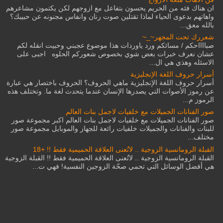
ان هناك فئه من الحريم يحسون بتفاعل مع ازوجهم لكن يكتمون مشاعرهم
واهاتهم بدعوى الحياء لماذا تقتلين صوت رنان وانفاس مجنونه عن حبيبك؟
بالله معق...
شعررك تحت المجهر~_~
صبااااحكم / مسائكم ورد ياوردات هذا موضوع عجبني وحبيت انقله لكم
عشان نعرف خبرات بعض شوي بخصوص شعوركم الحلوه اجبى على
الاسئله وهذي هي ال...
أسرار حروف اللغة الإنجليزية
أسرار حروف اللغة الإنجليزية ماهي الحروف؟ الحروف باختصار هي عبارة
عن رموز الأصوات التي يصدرها الإنسان عندما يتحدث لغة ما. وتختلف هذه
الرموز م...
صور الفنانات الجميلات مع خلفيات لاجمل بنات العالم
صور الفنانات الجميلات مع خلفيات لاجمل بنات العالم اكبر مجموعة صور
للبنات والفنانات والجميلات خلفيات رائعة للجهاز والموبايل مجموعة صور
مختلف...
القبلة الرومانسية الزوجية .. لاتُعنى العلاقة الحميمية فقط !! +18
القبلة الرومانسية الزوجية .. لاتُعنى العلاقة الحميمية فقط !! القبلة الزوجية
هي أفضل الوسائل التي تحمي صحّة الزوجين النفسية! فهي ت...