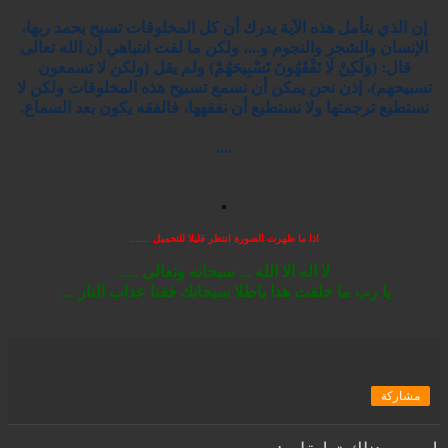
إن الذي يتأمل هذه الآية يدرك أن كل المخلوقات تسبح بحمد ربها،
الإنسان والشجر والنجوم و...، ولكن ما لفت انتباهي أن الله تعالى
قال: (وَلَكِنْ لَا تَفْقَهُونَ تَسْبِيحَهُمْ) ولم يقل (ولكن لا تسمعون
تسبيحهم)، إذن نحن يمكن أن نسمع تسبيح هذه المخلوقات ولكن لا
نستطيع ترجمتها ولا نستطيع أن نفقهها، فالفقه يكون بعد السماع.
....
اذا ما ظهرت الصورة انتظر قليلا للتحميل .......
لا اله الا الله ... سبحانه وتعالى .....
يا رب ما خلقت هذا باطلا سبحانك فقنا عذاب النار ....
مشاركة