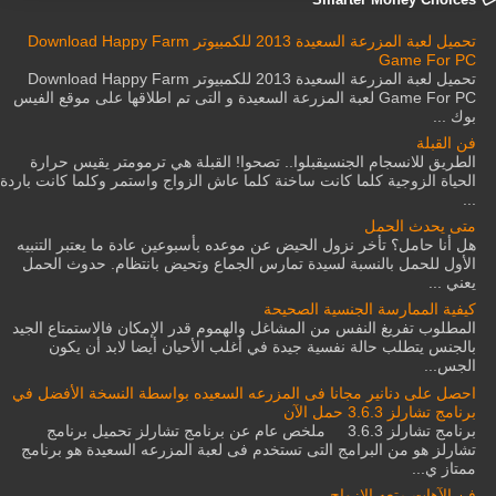
تحميل لعبة المزرعة السعيدة 2013 للكمبيوتر Download Happy Farm
Game For PC
تحميل لعبة المزرعة السعيدة 2013 للكمبيوتر Download Happy Farm
Game For PC لعبة المزرعة السعيدة و التى تم اطلاقها على موقع الفيس
بوك ...
فن القبلة
الطريق للانسجام الجنسيقبلوا.. تصحوا! القبلة هي ترمومتر يقيس حرارة
الحياة الزوجية كلما كانت ساخنة كلما عاش الزواج واستمر وكلما كانت باردة
...
متى يحدث الحمل
هل أنا حامل؟ تأخر نزول الحيض عن موعده بأسبوعين عادة ما يعتبر التنبيه
الأول للحمل بالنسبة لسيدة تمارس الجماع وتحيض بانتظام. حدوث الحمل
يعني ...
كيفية الممارسة الجنسية الصحيحة
المطلوب تفريغ النفس من المشاغل والهموم قدر الإمكان فالاستمتاع الجيد
بالجنس يتطلب حالة نفسية جيدة في أغلب الأحيان أيضا لابد أن يكون
الجس...
احصل على دنانير مجانا فى المزرعه السعيده بواسطة النسخة الأفضل في
برنامج تشارلز 3.6.3 حمل الآن
برنامج تشارلز 3.6.3 ملخص عام عن برنامج تشارلز تحميل برنامج
تشارلز هو من البرامج التى تستخدم فى لعبة المزرعه السعيدة هو برنامج
ممتاز ي...
فن الآهات متعه الازواج