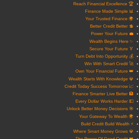
🏆 Reach Financial Excellence
📊 Finance Made Simple
🌍 Your Trusted Finance
💲 Better Credit Better
💼 Power Your Future
✨ Wealth Begins Here
🏅 Secure Your Future
💰 Turn Debt Into Opportunity
🚀 Win With Smart Credit
👑 Own Your Financial Future
💎 Wealth Starts With Knowledge
📈 Credit Today Success Tomorrow
🏦 Finance Smarter Live Better
💵 Every Dollar Works Harder
🎯 Unlock Better Money Decisions
🌍 Your Gateway To Wealth
⚡ Build Credit Build Wealth
💎 Where Smart Money Grows
👑 The Power Of Good Credit