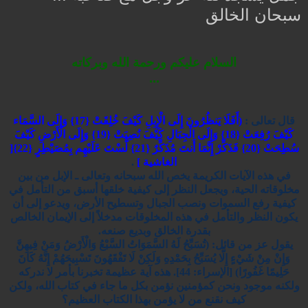
سبحان الخالق
السلام عليكم ورحمة الله وبركاته
...
قال تعالى :
(أَفَلَا يَنظُرُونَ إِلَى الْإِبِلِ كَيْفَ خُلِقَتْ {17} وَإِلَى السَّمَاء
كَيْفَ رُفِعَتْ {18} وَإِلَى الْجِبَالِ كَيْفَ نُصِبَتْ {19} وَإِلَى الْأَرْضِ كَيْفَ
سُطِحَتْ {20} فَذَكِّرْ إِنَّمَا أَنتَ مُذَكِّرٌ {21} لَّسْتَ عَلَيْهِم بِمُصَيْطِرٍ {22}
[
الغاشية ]
.
في هذه الآيات الكريمة يخص الله سبحانه وتعالى ـ الإبل من بين
مخلوقاته الحية، ويجعل النظر إلى كيفية خلقها أسبق من التأمل في
كيفية رفع السموات ونصب الجبال وتسطيح الأرض، ويدعو إلى أن
يكون النظر والتأمل في هذه المخلوقات مدخلاً إلى الإيمان الخالص
بقدرة الخالق وبديع صنعه.
يقول عز من قائل: (تُسَبِّحُ لَهُ السَّمَوَاتُ السَّبْعُ وَالْأَرْضُ وَمَنْ فِيهِنَّ
وَإِنْ مِنْ شَيْءٍ إِلَّا يُسَبِّحُ بِحَمْدِهِ وَلَكِنْ لَا تَفْقَهُونَ تَسْبِيحَهُمْ إِنَّهُ كَانَ
حَلِيمًا غَفُورًا) [الإسراء: 44]. هذه آية عظيمة تخبرنا بأمر لا ندركه
ولكنه موجود ونحن كمؤمنين نؤمن بكل ما جاء في كتاب الله، ولكن
كيف نقنع من لا يؤمن بهذا الكتاب العظيم؟