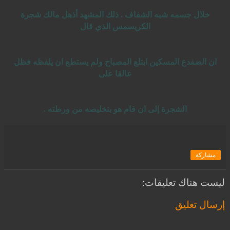
خلال جسمه شبه الشفاف . ذلك المشهد أذهل مالك شجرة
الكريسمس الذي قال
ان الضفدع المسكين ابتلع المصباح ولم يستطع ان يلفظه فظل
عالقا على
الشجرة إلى ان قام هو بتخليصه من ورطته .
مشاركة
ليست هناك تعليقات:
إرسال تعليق