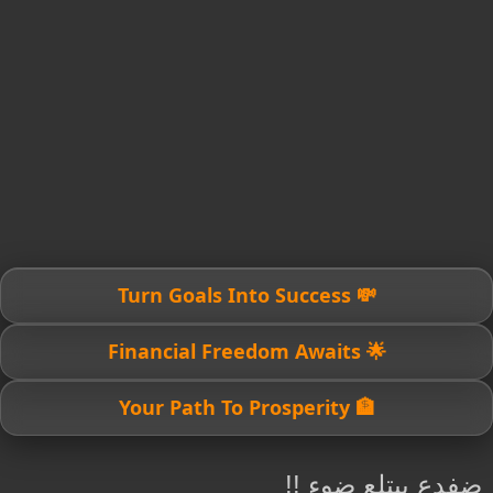
💸 Turn Goals Into Success
🌟 Financial Freedom Awaits
🏦 Your Path To Prosperity
ضفدع يبتلع ضوء !!