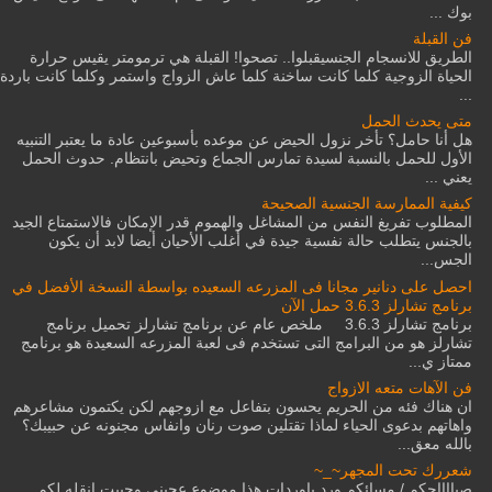
بوك ...
فن القبلة
الطريق للانسجام الجنسيقبلوا.. تصحوا! القبلة هي ترمومتر يقيس حرارة
الحياة الزوجية كلما كانت ساخنة كلما عاش الزواج واستمر وكلما كانت باردة
...
متى يحدث الحمل
هل أنا حامل؟ تأخر نزول الحيض عن موعده بأسبوعين عادة ما يعتبر التنبيه
الأول للحمل بالنسبة لسيدة تمارس الجماع وتحيض بانتظام. حدوث الحمل
يعني ...
كيفية الممارسة الجنسية الصحيحة
المطلوب تفريغ النفس من المشاغل والهموم قدر الإمكان فالاستمتاع الجيد
بالجنس يتطلب حالة نفسية جيدة في أغلب الأحيان أيضا لابد أن يكون
الجس...
احصل على دنانير مجانا فى المزرعه السعيده بواسطة النسخة الأفضل في
برنامج تشارلز 3.6.3 حمل الآن
برنامج تشارلز 3.6.3 ملخص عام عن برنامج تشارلز تحميل برنامج
تشارلز هو من البرامج التى تستخدم فى لعبة المزرعه السعيدة هو برنامج
ممتاز ي...
فن الآهات متعه الازواج
ان هناك فئه من الحريم يحسون بتفاعل مع ازوجهم لكن يكتمون مشاعرهم
واهاتهم بدعوى الحياء لماذا تقتلين صوت رنان وانفاس مجنونه عن حبيبك؟
بالله معق...
شعررك تحت المجهر~_~
صبااااحكم / مسائكم ورد ياوردات هذا موضوع عجبني وحبيت انقله لكم