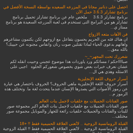
احصل على دنانير مجانا فى المزرعه السعيده بواسطة النسخة الأفضل في
برنامج تشارلز 3.6.3 حمل الآن
برنامج تشارلز 3.6.3 ملخص عام عن برنامج تشارلز تحميل برنامج
تشارلز هو من البرامج التى تستخدم فى لعبة المزرعه السعيدة هو برنامج
ممتاز ي...
فن الآهات متعه الازواج
ان هناك فئه من الحريم يحسون بتفاعل مع ازوجهم لكن يكتمون مشاعرهم
واهاتهم بدعوى الحياء لماذا تقتلين صوت رنان وانفاس مجنونه عن حبيبك؟
بالله معق...
شعررك تحت المجهر~_~
صبااااحكم / مسائكم ورد ياوردات هذا موضوع عجبني وحبيت انقله لكم
عشان نعرف خبرات بعض شوي بخصوص شعوركم الحلوه اجبى على
الاسئله وهذي هي ال...
أسرار حروف اللغة الإنجليزية
أسرار حروف اللغة الإنجليزية ماهي الحروف؟ الحروف باختصار هي عبارة
عن رموز الأصوات التي يصدرها الإنسان عندما يتحدث لغة ما. وتختلف هذه
الرموز م...
صور الفنانات الجميلات مع خلفيات لاجمل بنات العالم
صور الفنانات الجميلات مع خلفيات لاجمل بنات العالم اكبر مجموعة صور
للبنات والفنانات والجميلات خلفيات رائعة للجهاز والموبايل مجموعة صور
مختلف...
القبلة الرومانسية الزوجية .. لاتُعنى العلاقة الحميمية فقط !! +18
القبلة الرومانسية الزوجية .. لاتُعنى العلاقة الحميمية فقط !! القبلة الزوجية