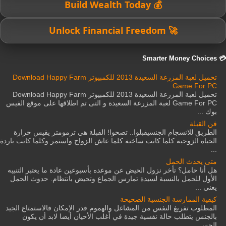
💰 Build Wealth Today
🚀 Unlock Financial Freedom
💳 Smarter Money Choices
تحميل لعبة المزرعة السعيدة 2013 للكمبيوتر Download Happy Farm
Game For PC
تحميل لعبة المزرعة السعيدة 2013 للكمبيوتر Download Happy Farm
Game For PC لعبة المزرعة السعيدة و التى تم اطلاقها على موقع الفيس
بوك ...
فن القبلة
الطريق للانسجام الجنسيقبلوا.. تصحوا! القبلة هي ترمومتر يقيس حرارة
الحياة الزوجية كلما كانت ساخنة كلما عاش الزواج واستمر وكلما كانت باردة
...
متى يحدث الحمل
هل أنا حامل؟ تأخر نزول الحيض عن موعده بأسبوعين عادة ما يعتبر التنبيه
الأول للحمل بالنسبة لسيدة تمارس الجماع وتحيض بانتظام. حدوث الحمل
يعني ...
كيفية الممارسة الجنسية الصحيحة
المطلوب تفريغ النفس من المشاغل والهموم قدر الإمكان فالاستمتاع الجيد
بالجنس يتطلب حالة نفسية جيدة في أغلب الأحيان أيضا لابد أن يكون
الجس...