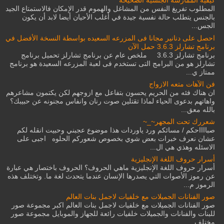
كيفية الممارسة الجنسية الصحيحة
المطلوب تفريغ النفس من المشاغل والهموم قدر الإمكان فالاستمتاع الجيد
بالجنس يتطلب حالة نفسية جيدة في أغلب الأحيان أيضا لابد أن يكون
الجس...
احصل على دنانير مجانا فى المزرعه السعيده بواسطة النسخة الأفضل في
برنامج تشارلز 3.6.3 حمل الآن
برنامج تشارلز 3.6.3 ملخص عام عن برنامج تشارلز تحميل برنامج
تشارلز هو من البرامج التى تستخدم فى لعبة المزرعه السعيدة هو برنامج
ممتاز ي...
فن الآهات متعه الازواج
ان هناك فئه من الحريم يحسون بتفاعل مع ازوجهم لكن يكتمون مشاعرهم
واهاتهم بدعوى الحياء لماذا تقتلين صوت رنان وانفاس مجنونه عن حبيبك؟
بالله معق...
شعررك تحت المجهر~_~
صبااااحكم / مسائكم ورد ياوردات هذا موضوع عجبني وحبيت انقله لكم
عشان نعرف خبرات بعض شوي بخصوص شعوركم الحلوه اجبى على
الاسئله وهذي هي ال...
أسرار حروف اللغة الإنجليزية
أسرار حروف اللغة الإنجليزية ماهي الحروف؟ الحروف باختصار هي عبارة
عن رموز الأصوات التي يصدرها الإنسان عندما يتحدث لغة ما. وتختلف هذه
الرموز م...
صور الفنانات الجميلات مع خلفيات لاجمل بنات العالم
صور الفنانات الجميلات مع خلفيات لاجمل بنات العالم اكبر مجموعة صور
للبنات والفنانات والجميلات خلفيات رائعة للجهاز والموبايل مجموعة صور
مختلف...