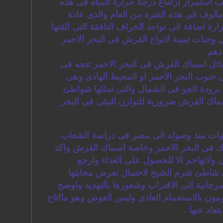
 استمرار ارتفاع درجة حرارة المياه فى هذه
الوف فى هذه الفترة من العام والذى عادة
ة اضافة الى تواجد الخراف النافقة التى القتها
 وجبات ثمينة لانواع القرش فى البحر الاحمر
دهم
ل اسماك القرش فى البحر الاحمر تتجه فى
ى جنوب البحر الاحمر او المحيط الهادى وهى
 برودة الجو فى الشمال والتى تمثلها شواطئ
ماك القرش ضرورية للتوازن البيئى فى البحر
وات منذ وصوله الى مصر فى دراسة الشعاب
ماك فى البحر الاحمر وخاصة اسماك القرش واكد
ان ولاتهاجم الا للحصول على الغذاء وارجع
ى شاطئ شرم الشيخ لاحتمال تعرض مخابئها
مرجانية الى الاقتراب وشعورها بالتهديد واوضح
ون بالاستحمام العادى وليس الغوص وهو مااتاح
تعاد عنها .