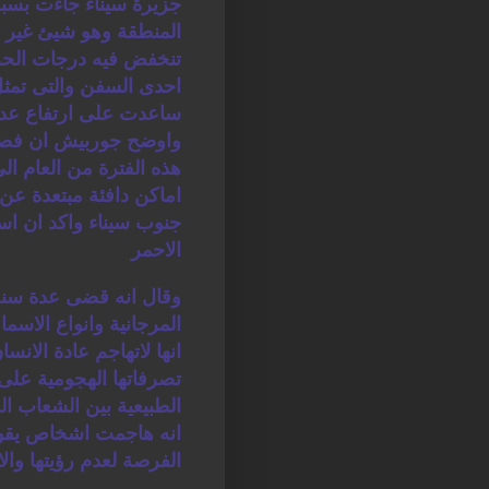
جزيرة سيناء جاءت بسبب
المنطقة وهو شيئ غير م
تنخفض فيه درجات الحرار
احدى السفن والتى تمثل
ساعدت على ارتفاع عد
واوضح جوربيش ان فصائ
هذه الفترة من العام ال
اماكن دافئة مبتعدة عن
جنوب سيناء واكد ان اس
الاحمر
وقال انه قضى عدة سن
المرجانية وانواع الاس
انها لاتهاجم عادة الانس
تصرفاتها الهجومية عل
الطبيعية بين الشعاب ال
انه هاجمت اشخاص يقوم
الفرصة لعدم رؤيتها والاب