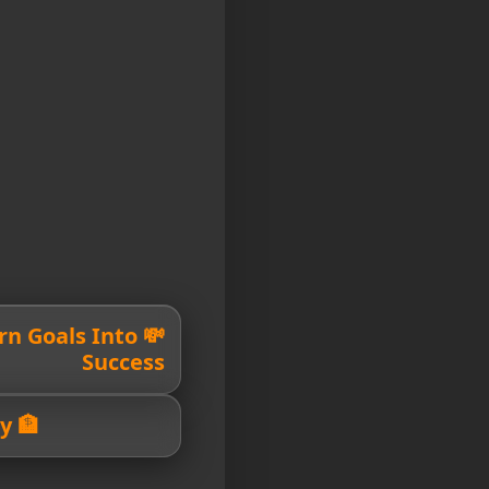
Turn Goals Into
Success
🏦 Your Path To Prosperity