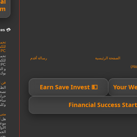
al
om
💳 Smarter Money Choices
 PC
الصفحة الرئيسية
رسالة أقدم
و ال
بوك .
فن ا
💵 Earn Save Invest
الطر
تصحو
حرار
ساخن
وكلما
متى 
هل أ
موعد
الأو
الجم
يعني 