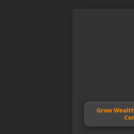
💰 Grow Wealt
Co