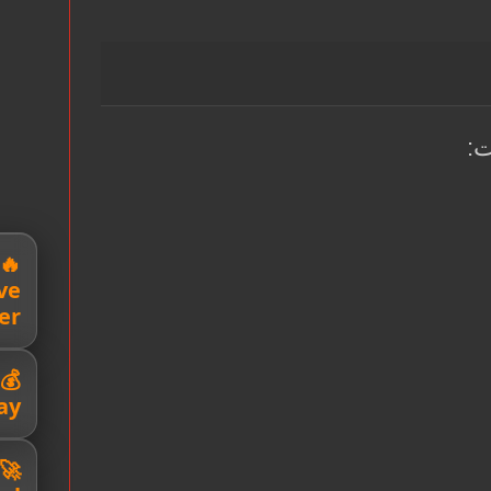
ت:
ve
er
ay