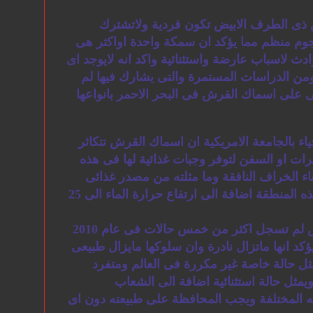
ذى الطرف الابيض تكون فردية ولاتشترك
وم منظم مما يؤكد ان سمكة واحدة اواكثر هى
ث لاسباب عارضة واستثنائية واكد انه لايوجد اى
ومن الدراسات المستمرة والتى يشارك فيها لم
 على اسماك القرش فى البحر الاحمر بانواعها
اء بالجامعة الامريكية ان اسماك القرش تتكاثر
ات او السفن لتوفر وجبات غذائية لها فى هذه
اء الخراف النافقة وما مثلته من مصدر غذائى
وفير فى ظهورها فى هذه المنطقة اضافة الى ارتفاع حرارة الماء الى 25
وقال ان هجمات القرش لم تسجل اكثر من خمس حالات فى عام 2010
يؤكد انها ماتزال نادرة وان سلوكها مايزال طبيعى
مثل حالة خاصة غير مكررة فى العالم ومتفرد
ويمثل حالة استثنائية اضافة الى الشعاب
ائه المختلفة ويجب المحافظة على طبيعته دون اى