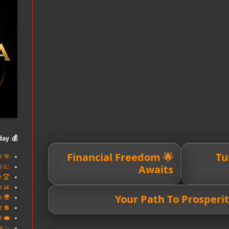
💰 Build Wealth Today
🌟 Financial Freedom
💸 
🎯 Smart Loans Better
Awaits
💹 Invest In Success
🏆 Reach Financial Excellence
📊 Finance Made Simple
🌍 Your Trusted Finance
💲 Better Credit Better
💼 Power Your Future
✨ Wealth Begins Here