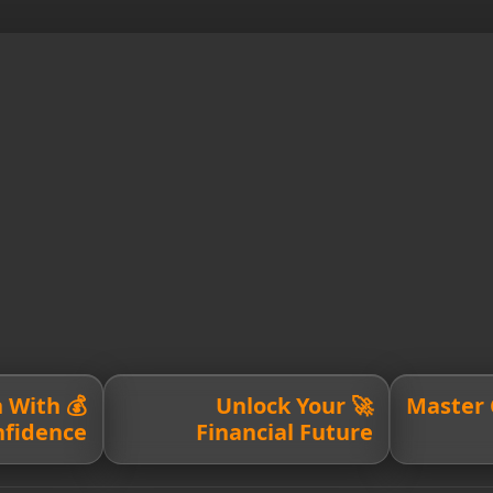
h With
🚀 Unlock Your
💳 Maste
nfidence
Financial Future