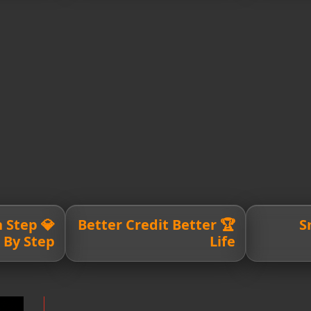
th Step
🏆 Better Credit Better

By Step
Life