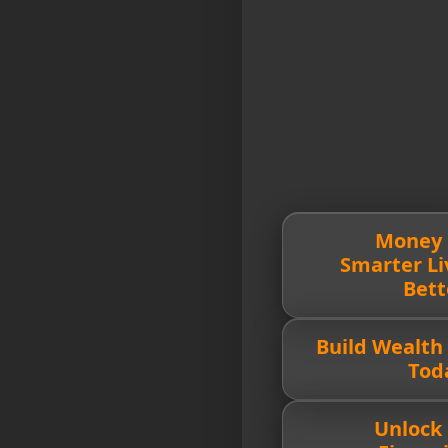
🔥 Money
Smarter Li
Bett
💰 Build Wealth
Tod
🚀 Unlock