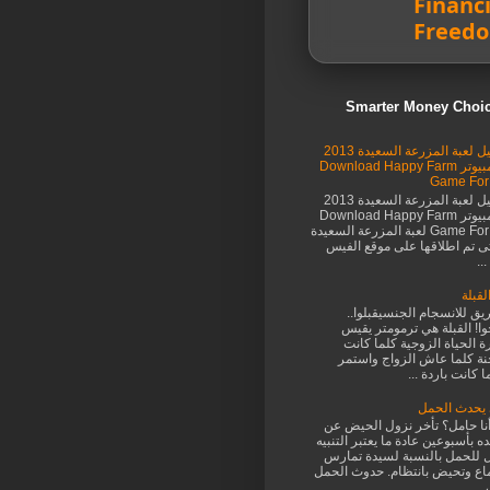
Financi
Freed
تحميل لعبة المزرعة السعيدة 2013
للكمبيوتر Download Happy Farm
Game For
تحميل لعبة المزرعة السعيدة 2013
للكمبيوتر Download Happy Farm
Game For PC لعبة المزرعة السعيدة
تى تم اطلاقها على موقع الفيس
..
لقبلة
يق للانسجام الجنسيقبلوا..
ا! القبلة هي ترمومتر يقيس
ة الحياة الزوجية كلما كانت
ة كلما عاش الزواج واستمر
 كانت باردة ...
يحدث الحمل
نا حامل؟ تأخر نزول الحيض عن
ه بأسبوعين عادة ما يعتبر التنبيه
ل للحمل بالنسبة لسيدة تمارس
اع وتحيض بانتظام. حدوث الحمل
...