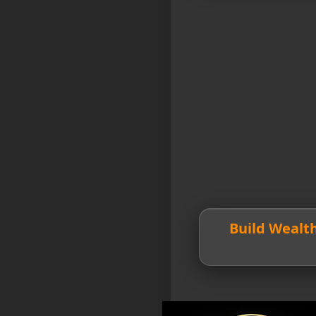
💎 Build Weal