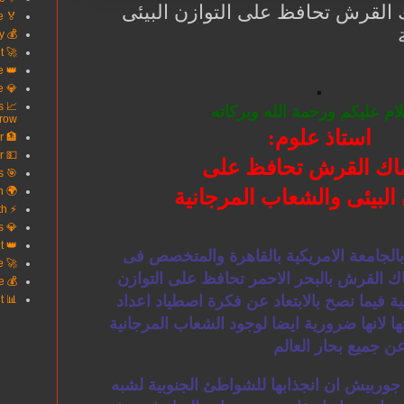
 القرش تحافظ على التوازن البيئى
🏅 Secure Your Future
💰 Turn Debt Into Opportunity
🚀 Win With Smart Credit
👑 Own Your Financial Future
💎 Wealth Starts With Knowledge
s
ام عليكم ورحمة الله وبركاته
row
استاذ علوم:
🏦 Finance Smarter Live Better
💵 Every Dollar Works Harder
اك القرش تحافظ على
🎯 Unlock Better Money Decisions
🌍 Your Gateway To Wealth
 البيئى والشعاب المرجانية
⚡ Build Credit Build Wealth
💎 Where Smart Money Grows
👑 The Power Of Good Credit
 بالجامعة الامريكية بالقاهرة والمتخصص فى
🚀 Upgrade Your Financial Life
 القرش بالبحر الاحمر تحافظ على التوازن
💰 Invest In Your Future
ية فيما نصح بالابتعاد عن فكرة اصطياد اعداد
📊 Success Begins With Credit
ها لانها ضرورية ايضا لوجود الشعاب المرجانية
عن جميع بحار العالم
وربيش ان انجذابها للشواطئ الجنوبية لشبه