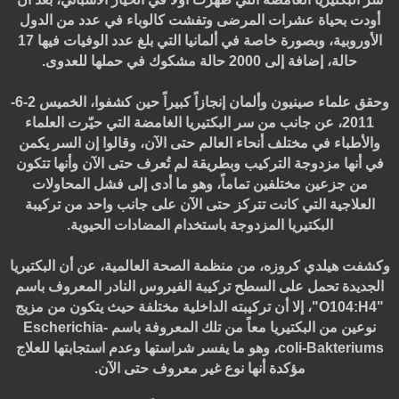
أودت بحياة عشرات المرضى وتفشت كالوباء في عدد من الدول
الأوروبية، وبصورة خاصة في ألمانيا التي بلغ عدد الوفيات فيها 17
حالة، إضافة إلى 2000 حالة مشكوك في حملها للعدوى.
وحقق علماء صينيون وألمان إنجازاً كبيراً حين كشفوا، الخميس 2-6-
2011، عن جانب من سر البكتيريا الغامضة التي حيّرت العلماء
والأطباء في مختلف أنحاء العالم حتى الآن، وقالوا إن السر يكمن
في أنها مزدوجة التركيب وبطريقة لم تُعرف حتى الآن وأنها تتكون
من جزعين مختلفين تماماً، وهو ما أدى إلى فشل المحاولات
العلاجية التي كانت تتركز حتى الآن على جانب واحد من تركيبة
البكتيريا المزدوجة باستخدام المضادات الحيوية.
وكشفت هيلدي كروزه، من منظمة الصحة العالمية، عن أن البكتيريا
الجديدة تحمل على السطح تركيبة الفيروس النادر المعروف باسم
"O104:H4"، إلا أن تركيبته الداخلية مختلفة حيث يتكون من مزيج
نوعين من البكتيريا معاً من تلك المعروفة باسم Escherichia-
coli-Bakteriums، وهو ما يفسر شراستها وعدم استجابتها للعلاج
مؤكدة أنها نوع غير معروف حتى الآن.