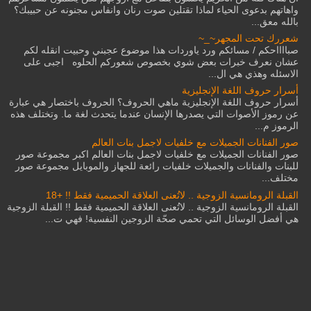
واهاتهم بدعوى الحياء لماذا تقتلين صوت رنان وانفاس مجنونه عن حبيبك؟
بالله معق...
شعررك تحت المجهر~_~
صبااااحكم / مسائكم ورد ياوردات هذا موضوع عجبني وحبيت انقله لكم
عشان نعرف خبرات بعض شوي بخصوص شعوركم الحلوه اجبى على
الاسئله وهذي هي ال...
أسرار حروف اللغة الإنجليزية
أسرار حروف اللغة الإنجليزية ماهي الحروف؟ الحروف باختصار هي عبارة
عن رموز الأصوات التي يصدرها الإنسان عندما يتحدث لغة ما. وتختلف هذه
الرموز م...
صور الفنانات الجميلات مع خلفيات لاجمل بنات العالم
صور الفنانات الجميلات مع خلفيات لاجمل بنات العالم اكبر مجموعة صور
للبنات والفنانات والجميلات خلفيات رائعة للجهاز والموبايل مجموعة صور
مختلف...
القبلة الرومانسية الزوجية .. لاتُعنى العلاقة الحميمية فقط !! +18
القبلة الرومانسية الزوجية .. لاتُعنى العلاقة الحميمية فقط !! القبلة الزوجية
هي أفضل الوسائل التي تحمي صحّة الزوجين النفسية! فهي ت...