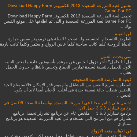
تحميل لعبة المزرعة السعيدة 2013 للكمبيوتر Download Happy Farm
Game For PC
تحميل لعبة المزرعة السعيدة 2013 للكمبيوتر Download Happy Farm
Game For PC لعبة المزرعة السعيدة و التى تم اطلاقها على موقع الفيس
بوك ...
فن القبلة
الطريق للانسجام الجنسيقبلوا.. تصحوا! القبلة هي ترمومتر يقيس حرارة
الحياة الزوجية كلما كانت ساخنة كلما عاش الزواج واستمر وكلما كانت باردة
...
متى يحدث الحمل
هل أنا حامل؟ تأخر نزول الحيض عن موعده بأسبوعين عادة ما يعتبر التنبيه
الأول للحمل بالنسبة لسيدة تمارس الجماع وتحيض بانتظام. حدوث الحمل
يعني ...
كيفية الممارسة الجنسية الصحيحة
المطلوب تفريغ النفس من المشاغل والهموم قدر الإمكان فالاستمتاع الجيد
بالجنس يتطلب حالة نفسية جيدة في أغلب الأحيان أيضا لابد أن يكون
الجس...
احصل على دنانير مجانا فى المزرعه السعيده بواسطة النسخة الأفضل في
برنامج تشارلز 3.6.3 حمل الآن
برنامج تشارلز 3.6.3 ملخص عام عن برنامج تشارلز تحميل برنامج
تشارلز هو من البرامج التى تستخدم فى لعبة المزرعه السعيدة هو برنامج
ممتاز ي...
فن الآهات متعه الازواج
ان هناك فئه من الحريم يحسون بتفاعل مع ازوجهم لكن يكتمون مشاعرهم