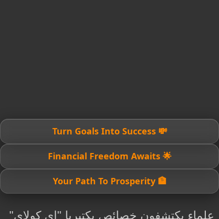
💸 Turn Goals Into Success
🌟 Financial Freedom Awaits
🏦 Your Path To Prosperity
علماء يكتشفون خصائص بكتيريا "إي كولاى"