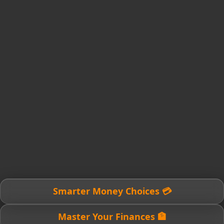
💳 Smarter Money Choices
🏦 Master Your Finances