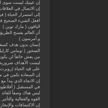
إن عينيك ليست سوى انعك
إن الاتصال في العلاقات 
إلى استمرار الحياة ( فرج
افعل الشيء الصحيح فأ
الباقون ( مارك توين )
أن العالم يفسح الطريق
و.أمرسون )
إنسان بدون هدف كسفين
الصخور ( توماس كارليل
من يعش خائفاً لن يكون أب
ليست الأهداف ضرورية ل
على قيد الحياة (روبرت
إن السعادة تكمن في متع
إن الاتجاه الذي يبدأ م
في المستقبل ( أفلاطون
ليس هناك وصفاً للقائد
القوه والفعالية والتأثير
إن الاكتشافات والإنجاز