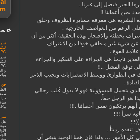
al
برها الخير فيصل إلى غيرنا .
om
حدد نحن أعمالنا !!
ة البشرية هي معرفة مسايرة الظروف وخلق
لى الرغم من العواصف الخارجية .
💳 Smarter Money Choices
عتراف بخطئه والافتخار بهذه الحقيقة أكثر من أن
ع عن شيء غير منطقي خوفا من الاعتراف
لامة القوة .
 PC
مدير ناجحا هي الجراءة على التفكير والجراءة
ى توقع الفشل ..!!
و ال
ك في الطوارئ ووسط الاضطرابات وتجنب الذعر
بوك .
قيادة .
فن ا
الطر
لذي يتحمل المسؤولية فهو لا يقول غُلب رجالي
تصحو
ذا هو الرجل حقاً.
حرار
ساخن
نهم يرتكبون نفس أخطائنا .!!!
وكلما
ه سراً !!!!
متى 
)!!!
هل أ
موعد
تنفذه رديئاً .
الأو
الجم
كل الأمور … ولذا فإن همنا الوحيد ينبغي أن
يعني 