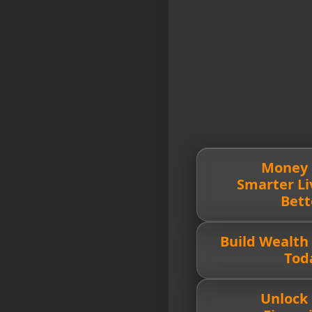
🔥 Money
Smarter Li
Bett
💰 Build Wealth
Tod
🚀 Unlock