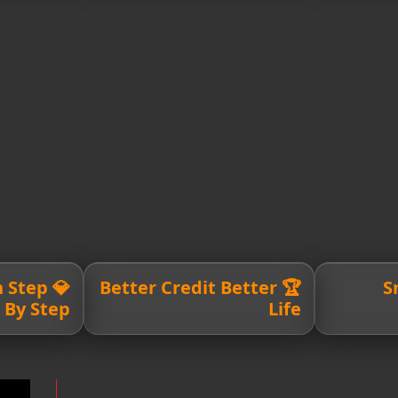
th Step
🏆 Better Credit Better

By Step
Life