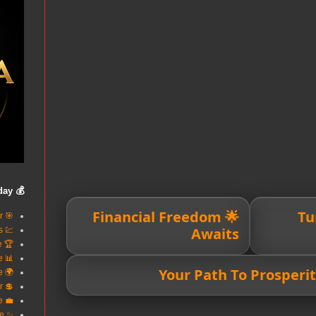
💰 Build Wealth Today
🌟 Financial Freedom
💸 
🎯 Smart Loans Better
Awaits
💹 Invest In Success
🏆 Reach Financial Excellence
📊 Finance Made Simple
🌍 Your Trusted Finance
💲 Better Credit Better
💼 Power Your Future
✨ Wealth Begins Here