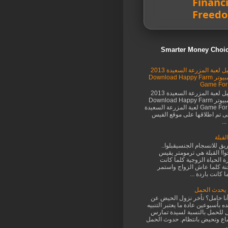
Financi
Freed
تحميل لعبة المزرعة السعيدة 2013
للكمبيوتر Download Happy Farm
Game For
تحميل لعبة المزرعة السعيدة 2013
للكمبيوتر Download Happy Farm
Game For PC لعبة المزرعة السعيدة
تى تم اطلاقها على موقع الفيس
..
لقبلة
يق للانسجام الجنسيقبلوا..
ا! القبلة هي ترمومتر يقيس
ة الحياة الزوجية كلما كانت
ة كلما عاش الزواج واستمر
 كانت باردة ...
يحدث الحمل
نا حامل؟ تأخر نزول الحيض عن
ه بأسبوعين عادة ما يعتبر التنبيه
ل للحمل بالنسبة لسيدة تمارس
اع وتحيض بانتظام. حدوث الحمل
...