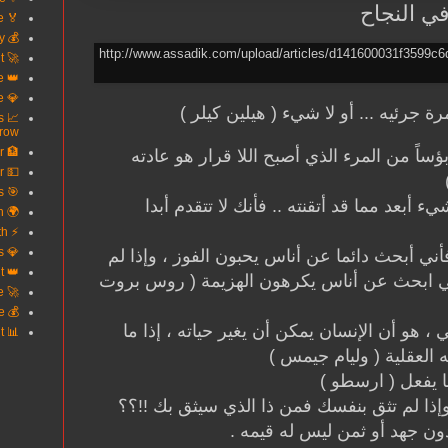
ي النجاح
🏅 Secure Your Future
💰 Turn Debt Into Opportunity
🚀 Win With Smart Credit
👑 Own Your Financial Future
💎 Wealth Starts With Knowledge
رة جرئيه ... أو لا شيء ( هيلين كيلر )
s
row
🏦 Finance Smarter Live Better
ساً من المرء الذي أصبح اللا قرار هو عادته
💵 Every Dollar Works Harder
🎯 Unlock Better Money Decisions
 أبعد مما قد أتقنته .. فأنك لا تتقدم أبدا
🌍 Your Gateway To Wealth
⚡ Build Credit Build Wealth
💎 Where Smart Money Grows
فأني أبحث دائما عن أناس يحبون الفوز ، وإذا لم
👑 The Power Of Good Credit
ني ابحث عن أناس يكرهون الهزيمة ( روس بروت
🚀 Upgrade Your Financial Life
💰 Invest In Your Future
 هو أن الإنسان يمكن أن يغير حياته ، إذا ما
📊 Success Begins With Credit
 العقلية ( وليام جيمس )
 يفعل ( ارسطو )
إذا لم تثق بنفسك فمن ذا الذي سيثق بك !!؟؟
ن جهد أو ثمن ليس له قيمه .