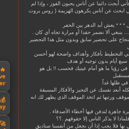
فأني أبحث دائما عن أناس يحبون الفوز ، وإذا لم
ني ابحث عن أناس يكرهون الهزيمة ( روس بروت
* * * يعش أبد الدهر بين الحفر
… ينبغي ألا نضمر حقدا أو مرارة تجاه أي كان .
نجاح على تحضير سابق وبدون مثل هذا التحضير
 التخطيط بأفكار وأهداف واضحة لهو أحسن
بع أيام بدون توجيه أو هدف
في رؤيا ما هو أمام عينيك فحسب !! بل هو
ve
مستقبل
er
ي ظلها غداً
 أبعد نفسك عن التحيز والأفكار المسبقة
وقف ورتبها ثم اتخذ الموقف الذي يظهر لك انه
ay
ة جاهزة لندفن فيها أخطاء الأصدقاء .
اذا لا يذكر الناس إلا حقوقهم .؟؟
ي بها فلا يجب إذا أن نجعل من أنفسنا صناديق