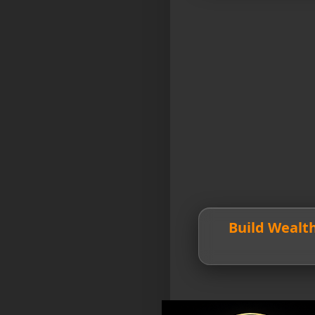
💎 Build Weal