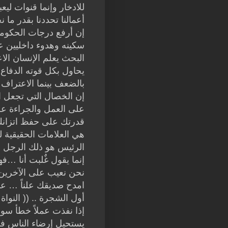
للادخار وإنما قنوات ليع
أعمالنا تحددنا بقدر ما ن
إن أرفع درجات الحكوم
سكينه وهدوء داخليين ع
البحث يعلم الإنسان الا
يحاول بكل قوته الدفا
بالضعف بينما الاعتراف ع
إن الخصال التي تجعل ال
على العمل والجراءة عل
قدرتك على حفظ اتزان
هي العلامات الحقيقية لل
الرئيس هو ذلك الرجل ا
إنما يقول غٌلبت أنا …فه
نحن نعيب على الآخرين أ
امدح صديقك علناً … عاتب
أول الشجرة .. (( النواة )
إذا نفذت عملاً خطأ سوف 
يستحيل إرضاء الناس في 