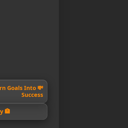
Turn Goals Into
Success
🏦 Your Path To Prosperity