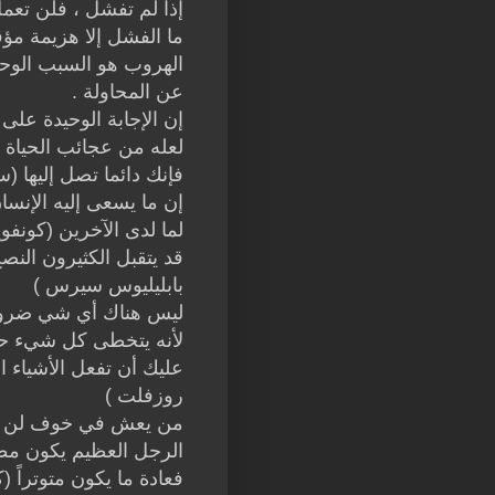
إذا لم تفشل ، فلن تعمل
ما الفشل إلا هزيمة مؤ
الهروب هو السبب الوحي
عن المحاولة .
إن الإجابة الوحيدة على
لعله من عجائب الحياة 
فإنك دائما تصل إليها 
إن ما يسعى إليه الإنس
لما لدى الآخرين (كونف
قد يتقبل الكثيرون النص
بابليليوس سيرس )
ليس هناك أي شي ضروري 
لأنه يتخطى كل شيء حت
عليك أن تفعل الأشياء ال
روزفلت )
من يعش في خوف لن يكو
الرجل العظيم يكون مطمئ
فعادة ما يكون متوتراً 