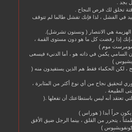
 بجد .
قتة تخلق لك فرص النجاح .
د في الفشل ، لذا فإنك تفشل طالما لم تتوقف
 الهزيمة هي الانتصار ( ونستون تشرشل).
،إنك إذا رفضت كل ما هو دون مستوى القمة ،
(سومرست موم )
ان السامي يكمن في ذاته هو ، أما الدنيء فيسعى
ويشيوس )
ح ، لكن الحكماء فقط هم الذين يستفيدون منه (
لتحقيق نجاح من أي نوع أكثر من المثابرة ،
ى الطبيعة .
تي تعتقد أنه ليس باستطاعتك أن تفعلها .(
ن حراً أبدا ( هوراس )
ناً ، يتحرر من القلق ، بينما الرجل ضيق الأفق
(كونفويشيوس )