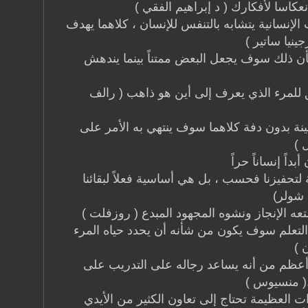
اسا لأفكارك ( د إبراهيم الفقي )
الإنسانية يتشابه بالتنفس للإنسان ، كلاهما يهدف
ينيا ساتير )
ن ذلك سوف يجعل البعض ممتناً بينما يندهش
 للمرء الذي يعرف إلى أين هو ذاهب ( رالف
ة بدون دفة كلاهما سوف ينتهي به الأمر على
 )
داً إنساناً حراً
تحفيزنا فحسب ، بل هي أساسية فعلاً لبقائنا
 شولر)
ه الإنجاز ونشوه المجهود المبدع ( روزفلت )
ع التعلم سوف يكون من شأنه أن يحدد حياه المرء
 )
 أعظم من أنه يساعد رجاله على التدريب على
 .( منسيوس )
ات العظيمة تحتاج إلى تعاون الكثير من الأيدي