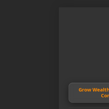
💰 Grow Wealt
Co