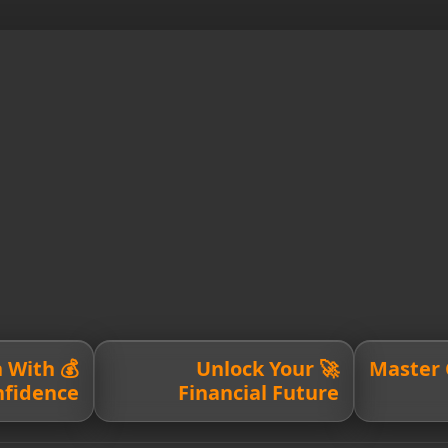
h With
🚀 Unlock Your
💳 Maste
nfidence
Financial Future