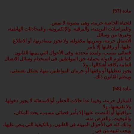
مادة (57)
للحياة الخاصة حرمة، وهى مصونة لا تمس.
وللمراسلات البريدية، والبرقية، والإلكترونية، والمحادثات الهاتفية،
وغيرها من وسائل
الاتصال حرمة، وسريتها مكفولة، ولا تجوز مصادرتها، أو الاطلاع
عليها، أو رقابتها إلا بأمر
قضائى مسبب، ولمدة محددة، وفى الأحوال التي يبينها القانون.
كما تلتزم الدولة بحماية حق المواطنين فى استخدام وسائل الاتصال
العامة بكافة أشكالها ، ولا
يجوز تعطيلها أو وقفها أو حرمان المواطنين منها، بشكل تعسفى،
وينظم القانون ذلك.
مادة (58)
للمنازل حرمة، وفيما عدا حالات الخطر، أوالاستغاثة لا يجوز دخولها،
ولا تفتيشها، ولا
مراقبتها أو التنصت عليها إلا بأمر قضائى مسبب، يحدد المكان،
والتوقيت، والغرض منه،
وذلك كله فى الأحوال المبينة فى القانون، وبالكيفية التي ينص عليها،
ويجب تنبيه من فى