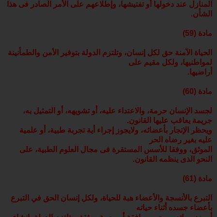
المنازل عند دخولها أو تفتيشها، وإطلاعهم على الأمر الصادر فى هذا
الشأن.
مادة (59)
الحياة الآمنة حق لكل إنسان، وتلتزم الدولة بتوفير الأمن والطمأنينة
لمواطنيها، ولكل مقيم على
أراضيها.
مادة (60)
لجسد الإنسان حرمة، والاعتداء عليه، أو تشويهه، أو التمثيل به،
جريمة يعاقب عليها القانون.
ويحظر الإتجار بأعضائه، ولايجوز إجراء أية تجربة طبية، أو علمية
عليه بغير رضاه الحر
الموثق، ووفقا للأسس المستقرة فى مجال العلوم الطبية، على
النحو الذى ينظمه القانون.
مادة (61)
التبرع بالأنسجة والأعضاء هبة للحياة، ولكل إنسان الحق في التبرع
بأعضاء جسده أثناء حياته