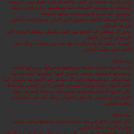
تلتزم الدولة بحماية نهر النيل، والحفاظ على حقوق مصر التاريخية
المتعلقة به، وترشيد الاستفادة منه وتعظيمها، وعدم إهدار مياهه
أوتلويثها. كما تلتزم الدولة بحماية مياهها الجوفية،
واتخاذ الوسائل الكفيلة بتحقيق الأمن المائي ودعم البحث العلمي
في هذا المجال.
وحق كل مواطن في التمتع بنهر النيل مكفول، ويحظر التعدي على
حرمه أو الإضرار بالبيئة
النهرية، وتكفل الدولة إزالة ما يقع عليه من تعديات، وذلك على
النحو الذي ينظمه القانون.
مادة (45)
تلتزم الدولة بحماية بحارها وشواطئها وبحيراتها وممراتها المائية
ومحمياتها الطبيعية. ويحظر التعدي عليها، أوتلويثها، أواستخدامها
فيما يتنافى مع طبيعتها، وحق كل مواطن في التمتع بها مكفول، كما
تكفل الدولة حماية وتنمية المساحة الخضراء في الحضر، والحفاظ
على الثروة النباتية والحيوانية والسمكية، وحماية المعرض منها
للإنقراض أو الخطر، والرفق بالحيوان، وذلك كله على النحو الذي
ينظمه القانون.
مادة (46)
لكل شخص الحق في بيئة صحية سليمة، وحمايتها واجب وطني.
وتلتزم الدولة باتخاذ التدابير
اللازمة للحفاظ عليها، وعدم الإضرار بها، والاستخدام الرشيد للموارد