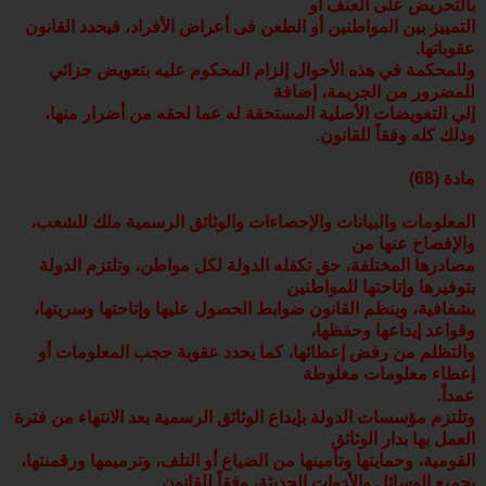
بالتحريض على العنف أو
التمييز بين المواطنين أو الطعن فى أعراض الأفراد، فيحدد القانون
عقوباتها.
وللمحكمة في هذه الأحوال إلزام المحكوم عليه بتعويض جزائي
للمضرور من الجريمة، إضافة
إلي التعويضات الأصلية المستحقة له عما لحقه من أضرار منها،
وذلك كله وفقاً للقانون.
مادة (68)
المعلومات والبيانات والإحصاءات والوثائق الرسمية ملك للشعب،
والإفصاح عنها من
مصادرها المختلفة، حق تكفله الدولة لكل مواطن، وتلتزم الدولة
بتوفيرها وإتاحتها للمواطنين
بشفافية، وينظم القانون ضوابط الحصول عليها وإتاحتها وسريتها،
وقواعد إيداعها وحفظها،
والتظلم من رفض إعطائها، كما يحدد عقوبة حجب المعلومات أو
إعطاء معلومات مغلوطة
عمداً.
وتلتزم مؤسسات الدولة بإيداع الوثائق الرسمية بعد الانتهاء من فترة
العمل بها بدار الوثائق
القومية، وحمايتها وتأمينها من الضياع أو التلف، وترميمها ورقمنتها،
بجميع الوسائل والأدوات الحديثة، وفقاً للقانون.