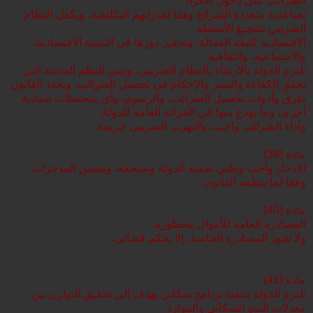
الضرائب على دخول الأفراد
تصاعدية متعددة الشرائح وفقا لقدراتهم التكليفية، ويكفل النظام
الضريبي تشجيع الأنشطة
الاقتصادية كثيفة العمالة، وتحفيز دورها في التنمية الاقتصادية،
والاجتماعية، والثقافية.
تلتزم الدولة بالارتقاء بالنظام الضريبي، وتبني النظم الحديثة التي
تحقق الكفاءة واليسر والإحكام في تحصيل الضرائب. ويحدد القانون
طرق وأدوات تحصيل الضرائب، والرسوم، وأي متحصلات سيادية
أخرى، وما يودع منها في الخزانة العامة للدولة.
وآداء الضرائب واجب، والتهرب الضريبى جريمة.
مادة (39)
الادخار واجب وطني تحميه الدولة وتشجعه، وتضمن المدخرات،
وفقا لما ينظمه القانون.
مادة (40)
المصادرة العامة للأموال محظورة.
ولا تجوز المصادرة الخاصة، إلا بحكم قضائى.
مادة (41)
تلتزم الدولة بتنفيذ برنامج سكاني يهدف إلى تحقيق التوازن بين
معدلات النمو السكاني والموارد