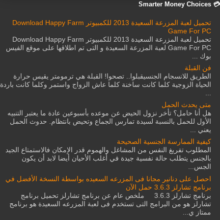
💳 Smarter Money Choices
تحميل لعبة المزرعة السعيدة 2013 للكمبيوتر Download Happy Farm
Game For PC
تحميل لعبة المزرعة السعيدة 2013 للكمبيوتر Download Happy Farm
Game For PC لعبة المزرعة السعيدة و التى تم اطلاقها على موقع الفيس
بوك ...
فن القبلة
الطريق للانسجام الجنسيقبلوا.. تصحوا! القبلة هي ترمومتر يقيس حرارة
الحياة الزوجية كلما كانت ساخنة كلما عاش الزواج واستمر وكلما كانت باردة
...
متى يحدث الحمل
هل أنا حامل؟ تأخر نزول الحيض عن موعده بأسبوعين عادة ما يعتبر التنبيه
الأول للحمل بالنسبة لسيدة تمارس الجماع وتحيض بانتظام. حدوث الحمل
يعني ...
كيفية الممارسة الجنسية الصحيحة
المطلوب تفريغ النفس من المشاغل والهموم قدر الإمكان فالاستمتاع الجيد
بالجنس يتطلب حالة نفسية جيدة في أغلب الأحيان أيضا لابد أن يكون
الجس...
احصل على دنانير مجانا فى المزرعه السعيده بواسطة النسخة الأفضل في
برنامج تشارلز 3.6.3 حمل الآن
برنامج تشارلز 3.6.3 ملخص عام عن برنامج تشارلز تحميل برنامج
تشارلز هو من البرامج التى تستخدم فى لعبة المزرعه السعيدة هو برنامج
ممتاز ي...