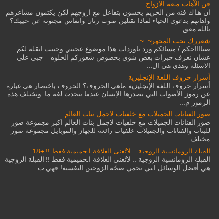
فن الآهات متعه الازواج
ان هناك فئه من الحريم يحسون بتفاعل مع ازوجهم لكن يكتمون مشاعرهم
واهاتهم بدعوى الحياء لماذا تقتلين صوت رنان وانفاس مجنونه عن حبيبك؟
بالله معق...
شعررك تحت المجهر~_~
صبااااحكم / مسائكم ورد ياوردات هذا موضوع عجبني وحبيت انقله لكم
عشان نعرف خبرات بعض شوي بخصوص شعوركم الحلوه اجبى على
الاسئله وهذي هي ال...
أسرار حروف اللغة الإنجليزية
أسرار حروف اللغة الإنجليزية ماهي الحروف؟ الحروف باختصار هي عبارة
عن رموز الأصوات التي يصدرها الإنسان عندما يتحدث لغة ما. وتختلف هذه
الرموز م...
صور الفنانات الجميلات مع خلفيات لاجمل بنات العالم
صور الفنانات الجميلات مع خلفيات لاجمل بنات العالم اكبر مجموعة صور
للبنات والفنانات والجميلات خلفيات رائعة للجهاز والموبايل مجموعة صور
مختلف...
القبلة الرومانسية الزوجية .. لاتُعنى العلاقة الحميمية فقط !! +18
القبلة الرومانسية الزوجية .. لاتُعنى العلاقة الحميمية فقط !! القبلة الزوجية
هي أفضل الوسائل التي تحمي صحّة الزوجين النفسية! فهي ت...