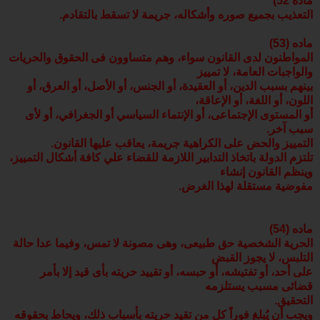
ماده 52)
التعذيب بجميع صوره وأشكاله، جريمة لا تسقط بالتقادم.
ماده (53)
المواطنون لدى القانون سواء، وهم متساوون فى الحقوق والحريات
والواجبات العامة، لا تمييز
بينهم بسبب الدين، أو العقيدة، أو الجنس، أو الأصل، أو العرق، أو
اللون، أو اللغة، أو الإعاقة،
أو المستوى الإجتماعى، أو الإنتماء السياسي أو الجغرافي، أو لأى
سبب آخر.
التمييز والحض على الكراهية جريمة، يعاقب عليها القانون.
تلتزم الدولة باتخاذ التدابير اللازمة للقضاء علي كافة أشكال التمييز،
وينظم القانون إنشاء
مفوضية مستقلة لهذا الغرض.
ماده (54)
الحرية الشخصية حق طبيعى، وهى مصونة لا تمس، وفيما عدا حالة
التلبس، لا يجوز القبض
على أحد، أو تفتيشه، أو حبسه، أو تقييد حريته بأى قيد إلا بأمر
قضائى مسبب يستلزمه
التحقيق.
ويجب أن يُبلغ فوراً كل من تقيد حريته بأسباب ذلك، ويحاط بحقوقه