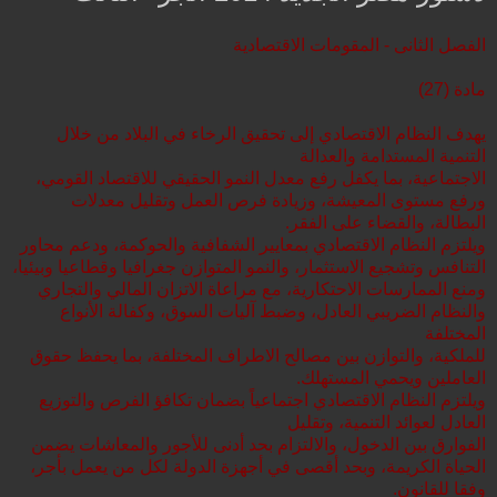
الفصل الثانى - المقومات الاقتصادية
مادة (27)
يهدف النظام الاقتصادي إلى تحقيق الرخاء في البلاد من خلال
التنمية المستدامة والعدالة
الاجتماعية، بما يكفل رفع معدل النمو الحقيقي للاقتصاد القومي،
ورفع مستوى المعيشة، وزيادة فرص العمل وتقليل معدلات
البطالة، والقضاء على الفقر.
ويلتزم النظام الاقتصادي بمعايير الشفافية والحوكمة، ودعم محاور
التنافس وتشجيع الاستثمار، والنمو المتوازن جغرافيا وقطاعيا وبيئيا،
ومنع الممارسات الاحتكارية، مع مراعاة الاتزان المالي والتجاري
والنظام الضريبي العادل، وضبط آليات السوق، وكفالة الأنواع
المختلفة
للملكية، والتوازن بين مصالح الاطراف المختلفة، بما يحفظ حقوق
العاملين ويحمي المستهلك.
ويلتزم النظام الاقتصادي اجتماعياً بضمان تكافؤ الفرص والتوزيع
العادل لعوائد التنمية، وتقليل
الفوارق بين الدخول، والالتزام بحد أدنى للأجور والمعاشات يضمن
الحياة الكريمة، وبحد أقصى في أجهزة الدولة لكل من يعمل بأجر،
وفقا للقانون.