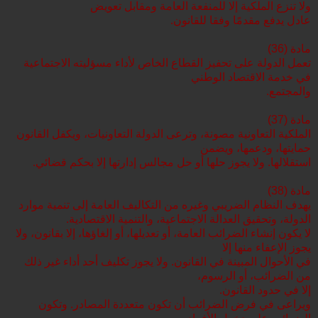
ولا تنزع الملكية إلا للمنفعة العامة ومقابل تعويض
عادل يدفع مقدمًا وفقا للقانون.
مادة (36)
تعمل الدولة على تحفيز القطاع الخاص لأداء مسؤليته الاجتماعية
في خدمة الاقتصاد الوطني
والمجتمع.
مادة (37)
الملكية التعاونية مصونة، وترعى الدولة التعاونيات، ويكفل القانون
حمايتها، ودعمها، ويضمن
استقلالها. ولا يجوز حلها أو حل مجالس إدارتها إلا بحكم قضائي.
مادة (38)
يهدف النظام الضريبي وغيره من التكاليف العامة إلى تنمية موارد
الدولة، وتحقيق العدالة الاجتماعية، والتنمية الاقتصادية.
لا يكون إنشاء الضرائب العامة، أو تعديلها، أو إلغاؤها، إلا بقانون، ولا
يجوز الإعفاء منها إلا
في الأحوال المبينة في القانون. ولا يجوز تكليف أحد أداء غير ذلك
من الضرائب، أو الرسوم،
إلا في حدود القانون.
ويراعى في فرض الضرائب أن تكون متعددة المصادر. وتكون