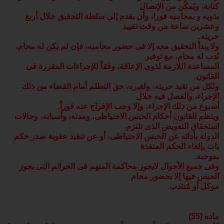
كتابة، ويُمكٌن من الإتصال
بذويه و بمحاميه فورا، وأن يقدم إلى سلطة التحقيق خلال أربع
وعشرين ساعة من وقت تقييد
حريته.
ولا يبدأ التحقيق معه إلا فى حضور محاميه، فإن لم يكن له محام،
نُدب له محام، مع توفير
المساعدة اللازمة لذوى الإعاقة، وفقاً للإجراءات المقررة فى
القانون.
ولكل من تقيد حريته، ولغيره، حق التظلم أمام القضاء من ذلك
الإجراء، والفصل فيه خلال
أسبوع من ذلك الإجراء، وإلا وجب الإفراج عنه فوراً.
وينظم القانون أحكام الحبس الاحتياطى، ومدته، وأسبابه، وحالات
استحقاق التعويض الذى تلتزم
الدولة بأدائه عن الحبس الاحتياطى، أو عن تنفيذ عقوبة صدر حكم
بات بإلغاء الحكم المنفذة
بموجبه.
وفى جميع الأحوال لايجوز محاكمة المتهم فى الجرائم التى يجوز
الحبس فيها إلا بحضور محام
موكل أو مٌنتدب.
ماده (55)