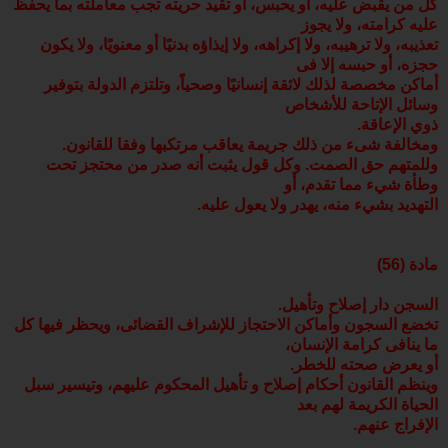
كل من يقبض عليه، أو يحبس، أو تقيد حريته تجب معاملته بما يحفظ
عليه كرامته، ولا يجوز
تعذيبه، ولا ترهيبه، ولا إكراهه، ولا إيذاؤه بدنيًا أو معنويًا، ولا يكون
حجزه، أو حبسه إلا فى
أماكن مخصصة لذلك لائقة إنسانيًا وصحياً، وتلتزم الدولة بتوفير
وسائل الإتاحة للأشخاص
ذوي الإعاقة.
ومخالفة شىء من ذلك جريمة يعاقب مرتكبها وفقا للقانون.
وللمتهم حق الصمت. وكل قول يثبت أنه صدر من محتجز تحت
وطأة شيء مما تقدم، أو
التهديد بشيء منه، يهدر ولا يعول عليه.
مادة (56)
السجن دار إصلاح وتأهيل.
تخضع السجون وأماكن الاحتجاز للإشراف القضائى، ويحظر فيها كل
ما ينافى كرامة الإنسان،
أو يعرض صحته للخطر.
وينظم القانون أحكام إصلاح و تأهيل المحكوم عليهم، وتيسير سبل
الحياة الكريمة لهم بعد
الإفراج عنهم.