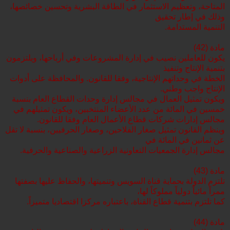
المتاحة، وتعظيم الاستثمار في الطاقة البشرية وتحسين خصائصها،
وذلك في إطار تحقيق
التنمية المستدامة.
مادة (42)
يكون للعاملين نصيب في إدارة المشروعات وفي أرباحها، ويلتزمون
بتنمية الإنتاج وتنفيذ
الخطة في وحداتهم الإنتاجية، وفقا للقانون. والمحافظة على أدوات
الإنتاج واجب وطني.
ويكون تمثيل العمال في مجالس إدارة وحدات القطاع العام بنسبة
خمسين في المائة من عدد الأعضاء المنتخبين، ويكون تمثيلهم في
مجالس إدارات شركات قطاع الأعمال العام وفقا للقانون.
وينظم القانون تمثيل صغار الفلاحين، وصغار الحرفيين، بنسبة لا تقل
عن ثمانين في المائة في
مجالس إدارة الجمعيات التعاونية الزراعية والصناعية والحرفية.
مادة (43)
تلتزم الدولة بحماية قناة السويس وتنميتها، والحفاظ عليها بصفتها
ممراً مائياً دولياً مملوكاً لها،
كما تلتزم بتنمية قطاع القناة، باعتباره مركزا اقتصاديا متميزاً.
مادة (44)