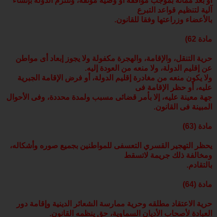
أو بعد مماته بموجب موافقة أو وصية موثقة، وتلتزم الدولة بإنشاء
آلية لتنظيم قواعد التبرع
بالأعضاء وزراعتها وفقا للقانون.
مادة 62)
حرية التنقل، والإقامة، والهجرة مكفولة ولا يجوز إبعاد أى مواطن
عن إقليم الدولة، ولا منعه من العودة إليه.
ولا يكون منعه من مغادرة إقليم الدولة، أو فرض الإقامة الجبرية
عليه، أو حظر الإقامة فى
جهة معينة عليه، إلا بأمر قضائى مسبب ولمدة محددة، وفى الأحوال
المبينة فى القانون.
مادة (63)
يحظر التهجير القسري التعسفى للمواطنين بجميع صوره وأشكاله،
ومخالفة ذلك جريمة لاتسقط
بالتقادم.
مادة (64)
حرية الاعتقاد مطلقه وحرية ممارسة الشعائر الدينية وإقامة دور
العبادة لأصحاب الأديان السماوية، حق ينظمه القانون.