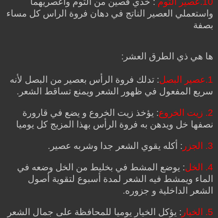
10.عصير الثوم
: خذي فصين من الثوم واعصريهما
واستعملي العصير الناتج في دهان فروة الراس كل مساء
بصفة
ها هي ذي الطرق العشر:
1.عصير البصل
: تدلك فروة الرأس بعصير من البصل لأنه
سريع المفعول في ظهور الشعر ويمنع تساقط الشعر.
2. زيت الخروع
: يؤخذ زيت الخروع و يضع في قارورة
نصفها خل ويدهن به فروة الرأس بهذا المزيج كل يوميا
3. الجزر
: أكله يقوي الشعر جدا وشربه عصير.
4. الخل
: يوضع المشط في بخليط من الخل وضعه في
الماء ويمشط فيه الشعر لمدة أسبوع لتقوية أصول
الشعر الداخلية و جزوره.
5. الخيار
: يؤكل الخيار يوميا للمحافظة على جمال الشعر