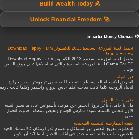
💰 Build Wealth Today
🚀 Unlock Financial Freedom
💳 Smarter Money Choices
تحميل لعبة المزرعة السعيدة 2013 للكمبيوتر Download Happy Farm
Game For PC
تحميل لعبة المزرعة السعيدة 2013 للكمبيوتر Download Happy Farm
Game For PC لعبة المزرعة السعيدة و التى تم اطلاقها على موقع الفيس
بوك ...
فن القبلة
الطريق للانسجام الجنسيقبلوا.. تصحوا! القبلة هي ترمومتر يقيس حرارة
الحياة الزوجية كلما كانت ساخنة كلما عاش الزواج واستمر وكلما كانت باردة
...
متى يحدث الحمل
هل أنا حامل؟ تأخر نزول الحيض عن موعده بأسبوعين عادة ما يعتبر التنبيه
الأول للحمل بالنسبة لسيدة تمارس الجماع وتحيض بانتظام. حدوث الحمل
يعني ...
كيفية الممارسة الجنسية الصحيحة
المطلوب تفريغ النفس من المشاغل والهموم قدر الإمكان فالاستمتاع الجيد
بالجنس يتطلب حالة نفسية جيدة في أغلب الأحيان أيضا لابد أن يكون