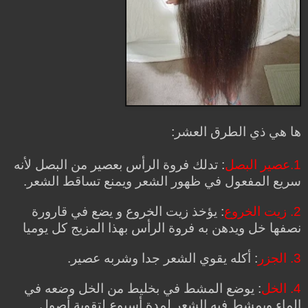
ها هي ذي الطرق العشر:
1.عصير البصل
: تدلك فروة الرأس بعصير من البصل لأنه
سريع المفعول في ظهور الشعر ويمنع تساقط الشعر.
2. زيت الخروع
: يؤخذ زيت الخروع و يضع في قارورة
نصفها خل ويدهن به فروة الرأس بهذا المزيج كل يوميا
3. الجزر
: أكله يقوي الشعر جدا وشربه عصير.
4. الخل
: يوضع المشط في بخليط من الخل وضعه في
الماء ويمشط فيه الشعر لمدة أسبوع لتقوية أصول