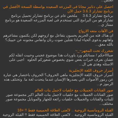
الجس...
احصل على دنانير مجانا فى المزرعه السعيده بواسطة النسخة الأفضل في
برنامج تشارلز 3.6.3 حمل الآن
برنامج تشارلز 3.6.3 ملخص عام عن برنامج تشارلز تحميل برنامج
تشارلز هو من البرامج التى تستخدم فى لعبة المزرعه السعيدة هو برنامج
ممتاز ي...
فن الآهات متعه الازواج
ان هناك فئه من الحريم يحسون بتفاعل مع ازوجهم لكن يكتمون مشاعرهم
واهاتهم بدعوى الحياء لماذا تقتلين صوت رنان وانفاس مجنونه عن حبيبك؟
بالله معق...
شعررك تحت المجهر~_~
صبااااحكم / مسائكم ورد ياوردات هذا موضوع عجبني وحبيت انقله لكم
عشان نعرف خبرات بعض شوي بخصوص شعوركم الحلوه اجبى على
الاسئله وهذي هي ال...
أسرار حروف اللغة الإنجليزية
أسرار حروف اللغة الإنجليزية ماهي الحروف؟ الحروف باختصار هي عبارة
عن رموز الأصوات التي يصدرها الإنسان عندما يتحدث لغة ما. وتختلف هذه
الرموز م...
صور الفنانات الجميلات مع خلفيات لاجمل بنات العالم
صور الفنانات الجميلات مع خلفيات لاجمل بنات العالم اكبر مجموعة صور
للبنات والفنانات والجميلات خلفيات رائعة للجهاز والموبايل مجموعة صور
مختلف...
القبلة الرومانسية الزوجية .. لاتُعنى العلاقة الحميمية فقط !! +18
القبلة الرومانسية الزوجية .. لاتُعنى العلاقة الحميمية فقط !! القبلة الزوجية