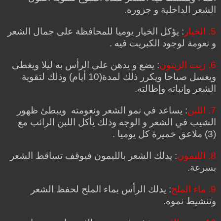
الشعر الداخلية و جزوره.
5. الخيار
: يؤكل الخيار يوميا للمحافظة على جمال الشعر
و نعومة لوجود الكبريت فيه .
6. زيت الزيتون
: يضع و يدهن على الرأس به ليلا ويغطى
ويغسل صباحا ويكرر ذلك لمدة(10 أيام) وذلك لتقوية
الشعر وإنباته وإطالته.
7. اللبن
: يساعد في نمو الشعر ونعومته ويبطئ ظهور
الشيب في الشعر و الوجه وذلك يأكل اللبن الرائب مع
(3) ملاعق خميرة كل يوميا .
8. الليمون
: يدلك الشعر بالليمون فيوقف تساقط الشعر
بسرعة.
9. ماء الملح
: يدلك الرأس بماء الملح لحفظ الشعر
وتنشيط نموه.