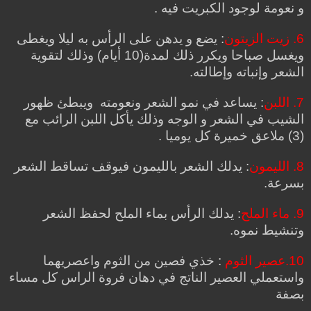
و نعومة لوجود الكبريت فيه .
6. زيت الزيتون
: يضع و يدهن على الرأس به ليلا ويغطى
ويغسل صباحا ويكرر ذلك لمدة(10 أيام) وذلك لتقوية
الشعر وإنباته وإطالته.
7. اللبن
: يساعد في نمو الشعر ونعومته ويبطئ ظهور
الشيب في الشعر و الوجه وذلك يأكل اللبن الرائب مع
(3) ملاعق خميرة كل يوميا .
8. الليمون
: يدلك الشعر بالليمون فيوقف تساقط الشعر
بسرعة.
9. ماء الملح
: يدلك الرأس بماء الملح لحفظ الشعر
وتنشيط نموه.
10.عصير الثوم
: خذي فصين من الثوم واعصريهما
واستعملي العصير الناتج في دهان فروة الراس كل مساء
بصفة